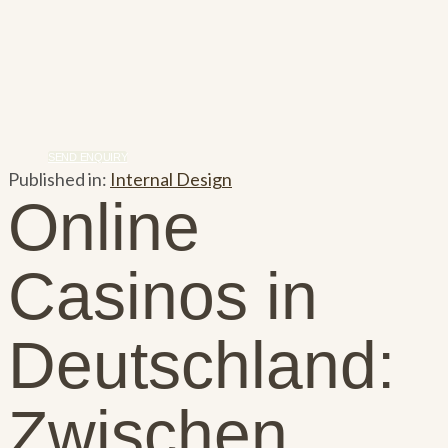
SEND ENQUIRY
Published in:
Internal Design
Online
Casinos in
Deutschland:
Zwischen