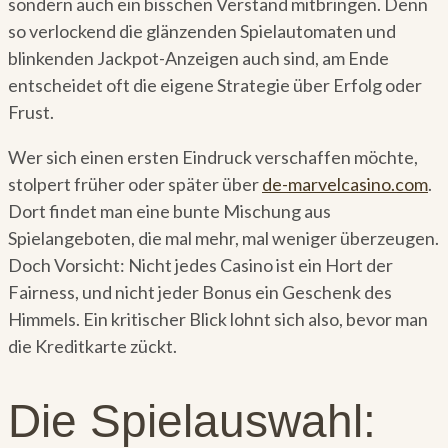
sondern auch ein bisschen Verstand mitbringen. Denn
so verlockend die glänzenden Spielautomaten und
blinkenden Jackpot-Anzeigen auch sind, am Ende
entscheidet oft die eigene Strategie über Erfolg oder
Frust.
Wer sich einen ersten Eindruck verschaffen möchte,
stolpert früher oder später über
de-marvelcasino.com
.
Dort findet man eine bunte Mischung aus
Spielangeboten, die mal mehr, mal weniger überzeugen.
Doch Vorsicht: Nicht jedes Casino ist ein Hort der
Fairness, und nicht jeder Bonus ein Geschenk des
Himmels. Ein kritischer Blick lohnt sich also, bevor man
die Kreditkarte zückt.
Die Spielauswahl: