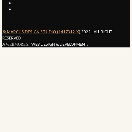
fast so wichtig wie die Spielauswahl. Niemand möchte
ewig auf seine Gewinne warten oder sich Sorgen um
die Sicherheit seiner Daten machen. Die Palette reicht
von klassischen Kreditkarten über E-Wallets bis hin zu
©️ MARCUS DESIGN STUDIO (1417312-X)
2022 | ALL RIGHT
modernen Lösungen wie Kryptowährungen.
RESERVED
A
WEB DESIGN & DEVELOPMENT.
WEBMORE'S;
Vergleich gängiger Zahlungsmethoden im 
Bearbeitungszeit
Bearbeitungsz
Zahlungsmethode
Einzahlungen
Auszahlung
Kreditkarte (Visa,
sofort
1-3 Werktage
MasterCard)
E-Wallets (PayPal,
innerhalb von 
sofort
Skrill, Neteller)
Stunden
Banküberweisung
1-3 Werktage
3-5 Werktage
Kryptowährungen