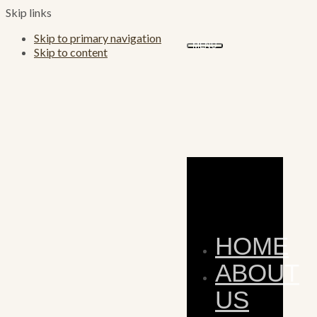
Skip links
Skip to primary navigation
MENU
Skip to content
HOME
ABOUT
US