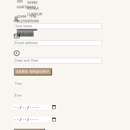
SRI
50480
HARTAMAS,
KUALA
LUMPUR
10AM - 7PM
01155005099
Facebook
Linkedin