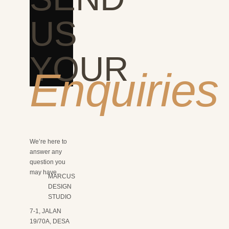
US
YOUR
Enquiries
We’re here to
answer any
question you
may have.
MARCUS
DESIGN
STUDIO
7-1, JALAN
19/70A, DESA