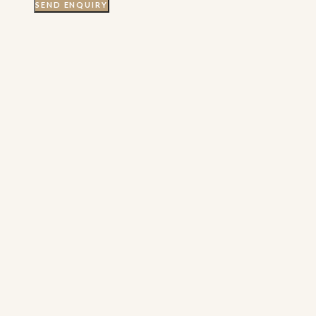
SEND ENQUIRY