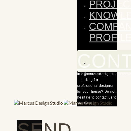
PROJEC
KNOWL
COMPA
PROFIL
CON
info@marcusdesignstudio.com.
- Looking for
professional designer
for your house? Do not
hesitate to contact us to
say hello.
SEND