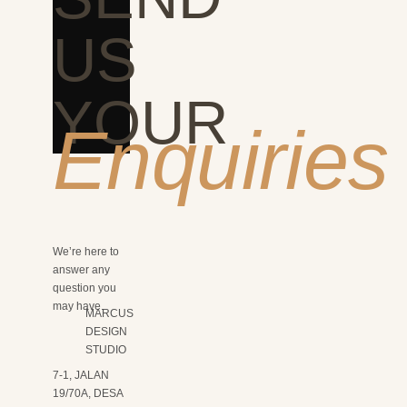
US
YOUR
Enquiries
We’re here to
answer any
question you
may have.
MARCUS
DESIGN
STUDIO
7-1, JALAN
19/70A, DESA