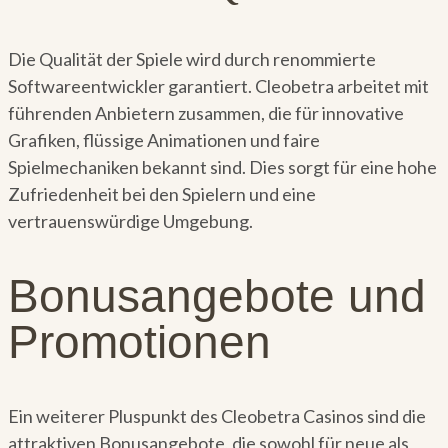
Die Qualität der Spiele wird durch renommierte
Softwareentwickler garantiert. Cleobetra arbeitet mit
führenden Anbietern zusammen, die für innovative
Grafiken, flüssige Animationen und faire
Spielmechaniken bekannt sind. Dies sorgt für eine hohe
Zufriedenheit bei den Spielern und eine
vertrauenswürdige Umgebung.
Bonusangebote und
Promotionen
Ein weiterer Pluspunkt des Cleobetra Casinos sind die
attraktiven Bonusangebote, die sowohl für neue als