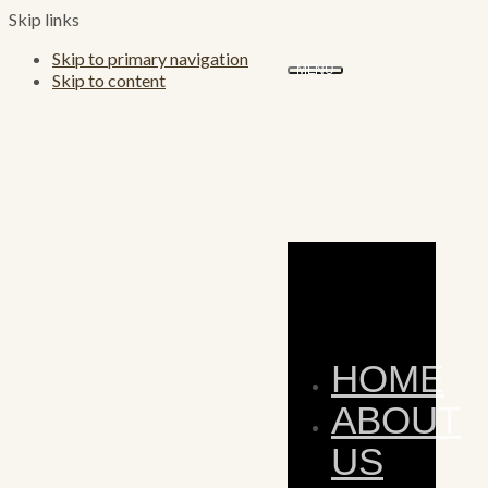
Skip links
Skip to primary navigation
MENU
Skip to content
HOME
ABOUT
US