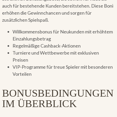
auch für bestehende Kunden bereitstehen. Diese Boni
erhöhen die Gewinnchancen und sorgen für
zusätzlichen Spielspaß.
Willkommensbonus für Neukunden mit erhöhtem
Einzahlungsbetrag
Regelmäßige Cashback-Aktionen
Turniere und Wettbewerbe mit exklusiven
Preisen
VIP-Programme für treue Spieler mit besonderen
Vorteilen
BONUSBEDINGUNGEN
IM ÜBERBLICK