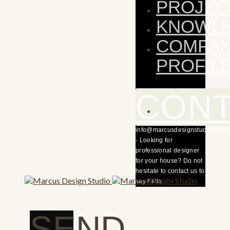
PROJEC
KNOWL
COMPA
PROFIL
CON
info@marcusdesignstudio.com.
- Looking for
professional designer
for your house? Do not
hesitate to contact us to
say hello.
SEND