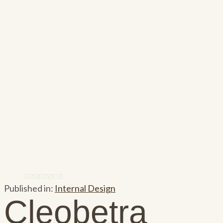
SEND ENQUIRY
Published in:
Internal Design
Cleobetra