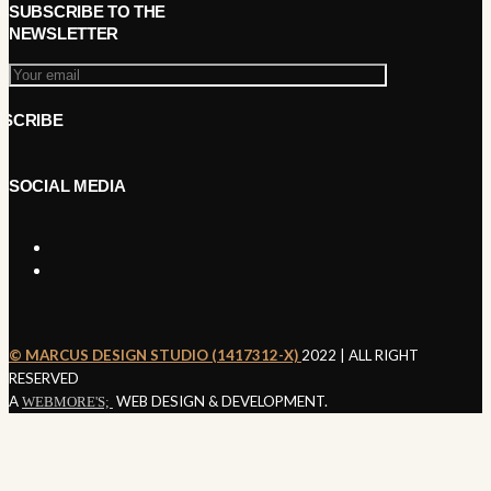
SUBSCRIBE TO THE
Die Sicherheit der Spieler steht bei Cleobetra an erster
NEWSLETTER
Stelle. Die Plattform verwendet modernste
Verschlüsselungstechnologien, um persönliche Daten
und Transaktionen zu schützen. Zudem bietet das
Casino eine Vielzahl von Zahlungsmethoden an, die
schnelle und sichere Ein- und Auszahlungen
SOCIAL MEDIA
ermöglichen.
Kredit- und Debitkarten (Visa, Mastercard)
E-Wallets wie Skrill und Neteller
Banküberweisungen
Kryptowährungen (je nach Verfügbarkeit)
©️ MARCUS DESIGN STUDIO (1417312-X)
2022 | ALL RIGHT
RESERVED
A
WEB DESIGN & DEVELOPMENT.
WEBMORE'S;
KUNDENSUPPORT
UND