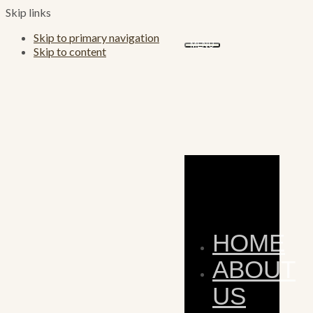
Skip links
Skip to primary navigation
MENU
Skip to content
HOME
ABOUT
US