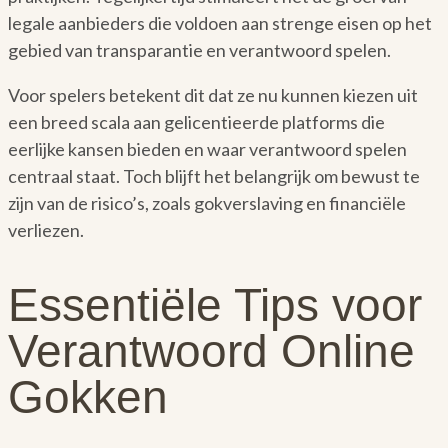
legale aanbieders die voldoen aan strenge eisen op het
gebied van transparantie en verantwoord spelen.
Voor spelers betekent dit dat ze nu kunnen kiezen uit
een breed scala aan gelicentieerde platforms die
eerlijke kansen bieden en waar verantwoord spelen
centraal staat. Toch blijft het belangrijk om bewust te
zijn van de risico’s, zoals gokverslaving en financiële
verliezen.
Essentiële Tips voor
Verantwoord Online
Gokken