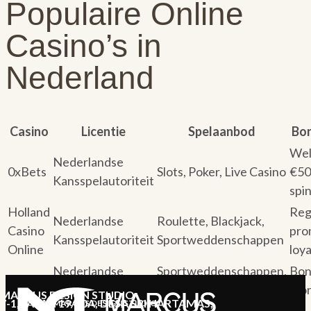
Populaire Online
Casino’s in
Nederland
Casino
Licentie
Spelaanbod
Bon
Wel
Nederlandse
0xBets
Slots, Poker, Live Casino
€50
Kansspelautoriteit
spi
Holland
Reg
Nederlandse
Roulette, Blackjack,
Casino
pro
Kansspelautoriteit
Sportweddenschappen
Online
loy
Nederlandse
Sportweddenschappen,
Bon
BetCity
Kansspelautoriteit
Slots
sto
MARCUS DESIGN STUDIO
7-1, JALAN 19/70A, DESA SRI HARTAMAS,
MARCUS DESIGN STUDIO