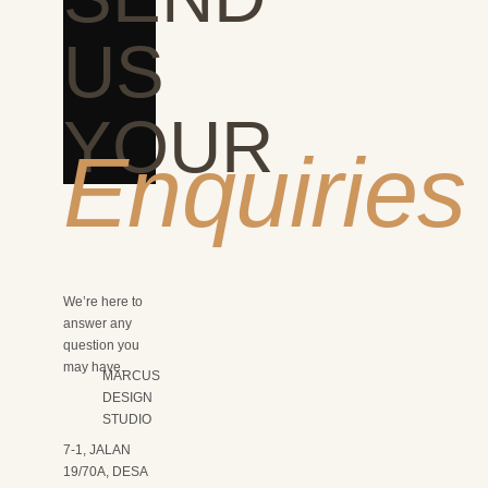
US
YOUR
Enquiries
We’re here to
answer any
question you
may have.
MARCUS
DESIGN
STUDIO
7-1, JALAN
19/70A, DESA