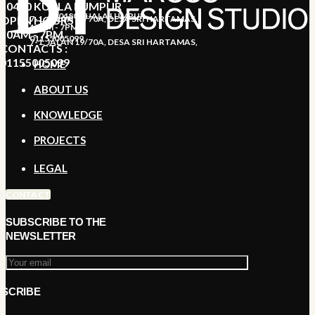
50480 KUALA LUMPUR
50480 KUALA LUMPUR
OPEN HOURS :
7-1, JALAN 19/70A, DESA SRI HARTAMAS,
Strategieën voor
10AM - 7PM
10AM - 7PM
01155005099
7-1, JALAN 19/70A, DESA SRI HARTAMAS,
CONTACTS :
Succesvol Online
01155005099
HOME
Gokken
ABOUT US
KNOWLEDGE
PROJECTS
Hoewel gokken altijd een element van geluk bevat,
kunnen bepaalde strategieën het succes aanzienlijk
LEGAL
verbeteren. Het is cruciaal om te focussen op spellen
CONTACT
met een gunstige uitbetalingsstructuur en om uw
SUBSCRIBE TO THE
inzetpatronen zorgvuldig te beheren.
NEWSLETTER
Ken de RTP (Return to Player):
Kies spellen met
een hoge RTP om de kans op winst te
maximaliseren.
Speel met een plan:
Bepaal uw inzetlimieten en