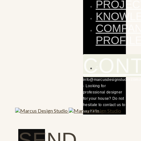
PROJEC
KNOWL
COMPA
PROFIL
CON
info@marcusdesignstudio.com.
- Looking for
professional designer
for your house? Do not
hesitate to contact us to
say hello.
SEND