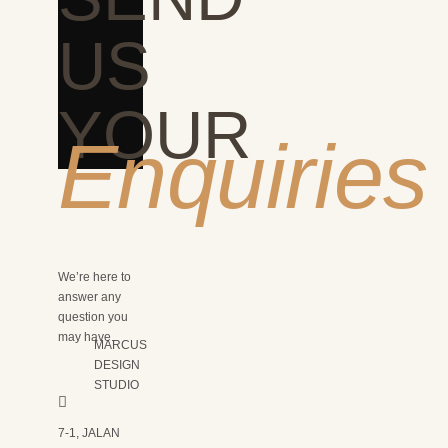
US
YOUR
Enquiries
We’re here to
answer any
question you
may have.
MARCUS
DESIGN
STUDIO
7-1, JALAN