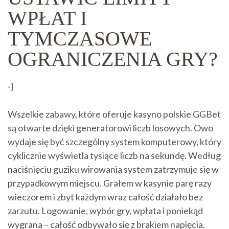
WPŁAT I
TYMCZASOWE
OGRANICZENIA GRY?
-}
Wszelkie zabawy, które oferuje kasyno polskie GGBet
są otwarte dzięki generatorowi liczb losowych. Owo
wydaje się być szczególny system komputerowy, który
cyklicznie wyświetla tysiące liczb na sekundę. Według
naciśnięciu guziku wirowania system zatrzymuje się w
przypadkowym miejscu. Grałem w kasynie parę razy
wieczorem i zbyt każdym wraz całość działało bez
zarzutu. Logowanie, wybór gry, wpłata i poniekąd
wygrana – całość odbywało się z brakiem napięcia.