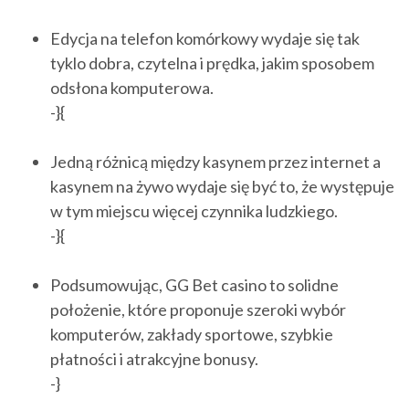
Edycja na telefon komórkowy wydaje się tak
tyklo dobra, czytelna i prędka, jakim sposobem
odsłona komputerowa.
-}{
Jedną różnicą między kasynem przez internet a
kasynem na żywo wydaje się być to, że występuje
w tym miejscu więcej czynnika ludzkiego.
-}{
Podsumowując, GG Bet casino to solidne
położenie, które proponuje szeroki wybór
komputerów, zakłady sportowe, szybkie
płatności i atrakcyjne bonusy.
-}