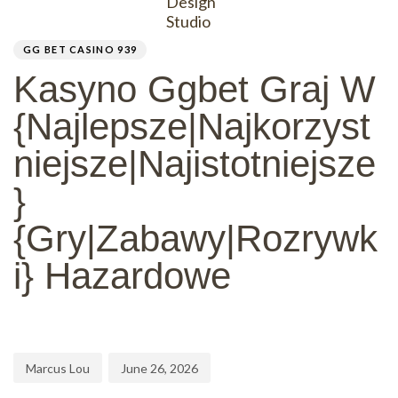
PUBLISHED
Author
Published
IN:
on:
GG BET CASINO 939
Kasyno Ggbet Graj W
{Najlepsze|Najkorzyst
niejsze|Najistotniejsze
}
{Gry|Zabawy|Rozrywk
i} Hazardowe
Marcus Lou
June 26, 2026