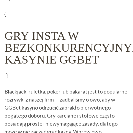
{
GRY INSTA W
BEZKONKURENCYJN
KASYNIE GGBET
-}
Blackjack, ruletka, poker lub bakarat jest to popularne
rozrywki z naszej firm — zadbaliśmy o owo, aby w
GGBet kasyno odrzucić zabrakło pierwotnego
bogatego doboru. Gry karciane i stołowe często
posiadają proste i niewymagające zasady, dlatego
może w nie zacząć grać każdy. Wbrew owo