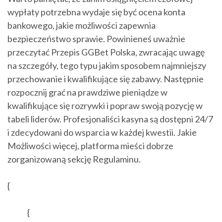
wypłaty potrzebna wydaje się być ocena konta
bankowego, jakie możliwości zapewnia
bezpieczeństwo sprawie. Powinieneś uważnie
przeczytać Przepis GGBet Polska, zwracając uwagę
na szczegóły, tego typu jakim sposobem najmniejszy
przechowanie i kwalifikujące się zabawy. Następnie
rozpocznij grać na prawdziwe pieniądze w
kwalifikujące się rozrywki i popraw swoją pozycję w
tabeli liderów. Profesjonaliści kasyna są dostępni 24/7
i zdecydowani do wsparcia w każdej kwestii. Jakie
Możliwości więcej, platforma mieści dobrze
zorganizowaną sekcję Regulaminu.
{
{