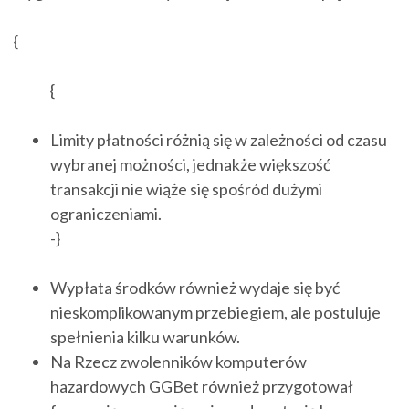
{
{
Limity płatności różnią się w zależności od czasu
wybranej możności, jednakże większość
transakcji nie wiąże się spośród dużymi
ograniczeniami.
-}
Wypłata środków również wydaje się być
nieskomplikowanym przebiegiem, ale postuluje
spełnienia kilku warunków.
Na Rzecz zwolenników komputerów
hazardowych GGBet również przygotował