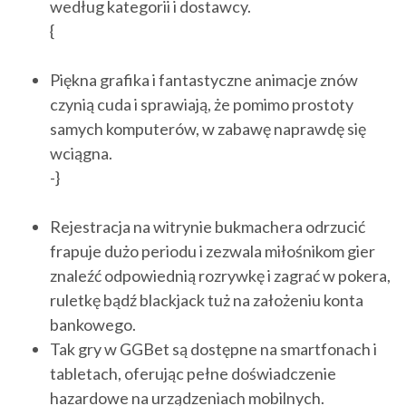
według kategorii i dostawcy.
{
Piękna grafika i fantastyczne animacje znów
czynią cuda i sprawiają, że pomimo prostoty
samych komputerów, w zabawę naprawdę się
wciągna.
-}
Rejestracja na witrynie bukmachera odrzucić
frapuje dużo periodu i zezwala miłośnikom gier
znaleźć odpowiednią rozrywkę i zagrać w pokera,
ruletkę bądź blackjack tuż na założeniu konta
bankowego.
Tak gry w GGBet są dostępne na smartfonach i
tabletach, oferując pełne doświadczenie
hazardowe na urządzeniach mobilnych.