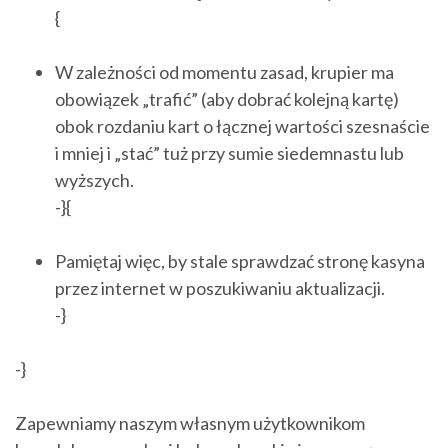
{
W zależności od momentu zasad, krupier ma
obowiązek „trafić” (aby dobrać kolejną kartę)
obok rozdaniu kart o łącznej wartości szesnaście
i mniej i „stać” tuż przy sumie siedemnastu lub
wyższych.
-}{
Pamiętaj więc, by stale sprawdzać stronę kasyna
przez internet w poszukiwaniu aktualizacji.
-}
-}
Zapewniamy naszym własnym użytkownikom