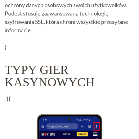
ochrony danych osobowych swoich użytkowników.
Podest stosuje zaawansowaną technologię
szyfrowania SSL, która chroni wszystkie przesyłane
informacje.
{
TYPY GIER
KASYNOWYCH
-} {