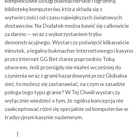
kompleksowe usługi bukmacherskie i ogromną
bibliotekę komputerów, która składa się z
wytwórczości od czasu największych światowych
dostawców. Na Dodatek można bawić się całkowicie
za darmo — wraz z wykorzystaniem trybu
demonstracyjnego. Wystarczy poświęcić kilkanaście
minutek, a legalny bukmacher internetowego i kasyno
przez internet GG Bet stanie poprzednio Tobą
otworem. Jeśli przenigdy nie miałeś wcześniej do
czynienia wraz z grami hazardowymi przez Globalna
sieć, to możesz się zastanawiać, na czym w zasadzie
polega tego typu granie? W Tej Chwili wystarczy
wyłącznie wiedzieć o tym, że ogólna koncepcja nie
zaakceptować różni się specjalnie od komputerów w
tradycyjnym kasynie naziemnym.
{