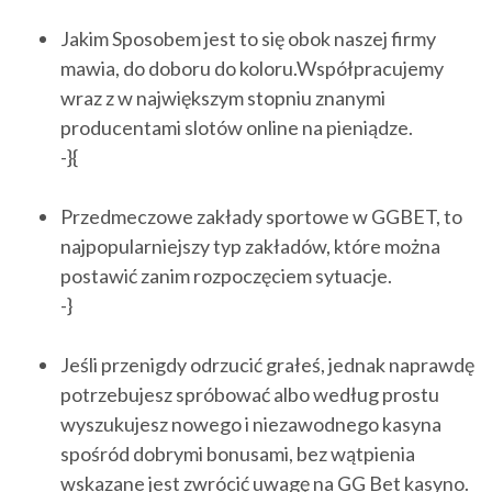
Jakim Sposobem jest to się obok naszej firmy
mawia, do doboru do koloru.Współpracujemy
wraz z w największym stopniu znanymi
producentami slotów online na pieniądze.
-}{
Przedmeczowe zakłady sportowe w GGBET, to
najpopularniejszy typ zakładów, które można
postawić zanim rozpoczęciem sytuacje.
-}
Jeśli przenigdy odrzucić grałeś, jednak naprawdę
potrzebujesz spróbować albo według prostu
wyszukujesz nowego i niezawodnego kasyna
spośród dobrymi bonusami, bez wątpienia
wskazane jest zwrócić uwagę na GG Bet kasyno.