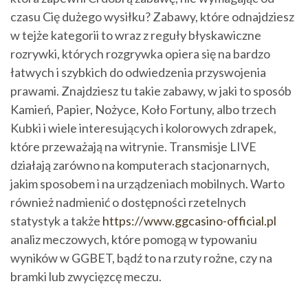
czasu Cię dużego wysiłku? Zabawy, które odnajdziesz
w tejże kategorii to wraz z reguły błyskawiczne
rozrywki, których rozgrywka opiera się na bardzo
łatwych i szybkich do odwiedzenia przyswojenia
prawami. Znajdziesz tu takie zabawy, w jaki to sposób
Kamień, Papier, Nożyce, Koło Fortuny, albo trzech
Kubki i wiele interesujących i kolorowych zdrapek,
które przeważają na witrynie. Transmisje LIVE
działają zarówno na komputerach stacjonarnych,
jakim sposobem i na urządzeniach mobilnych. Warto
również nadmienić o dostępności rzetelnych
statystyk a także
https://www.ggcasino-official.pl
analiz meczowych, które pomogą w typowaniu
wyników w GGBET, bądź to na rzuty rożne, czy na
bramki lub zwycięzcę meczu.