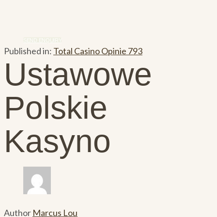
SEND ENQUIRY
Published in:
Total Casino Opinie 793
Ustawowe
Polskie
Kasyno
Author
Marcus Lou