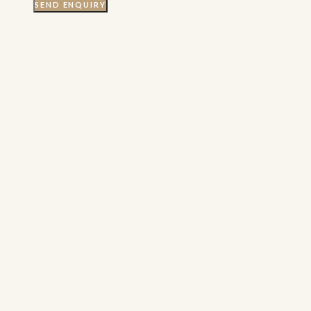
SEND ENQUIRY