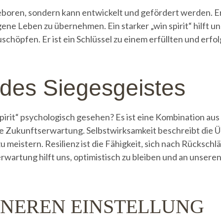
ngeboren, sondern kann entwickelt und gefördert werden. E
gene Leben zu übernehmen. Ein starker „win spirit“ hilft 
chöpfen. Er ist ein Schlüssel zu einem erfüllten und erfo
 des Siegesgeistes
spirit“ psychologisch gesehen? Es ist eine Kombination a
ive Zukunftserwartung. Selbstwirksamkeit beschreibt die Ü
 meistern. Resilienz ist die Fähigkeit, sich nach Rücksch
wartung hilft uns, optimistisch zu bleiben und an unseren
NNEREN EINSTELLUNG