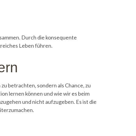
 zusammen. Durch die konsequente
greiches Leben führen.
ern
n zu betrachten, sondern als Chance, zu
ation lernen können und wie wir es beim
mzugehen und nicht aufzugeben. Es ist die
eiterzumachen.