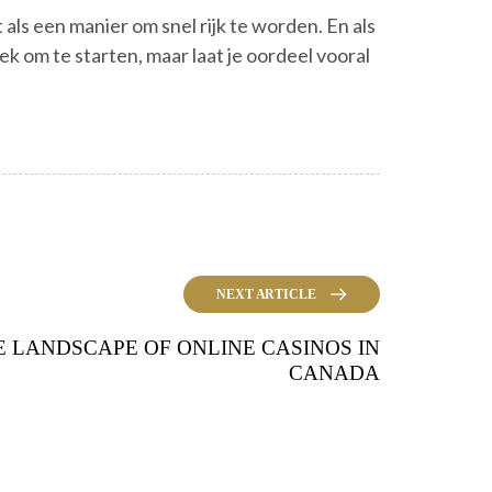
 als een manier om snel rijk te worden. En als
ek om te starten, maar laat je oordeel vooral
NEXT ARTICLE
 LANDSCAPE OF ONLINE CASINOS IN
CANADA