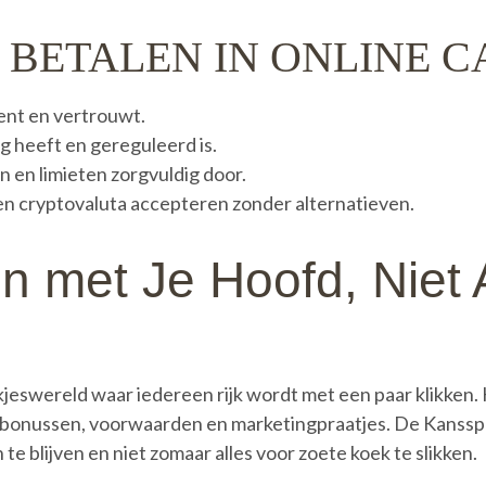
G BETALEN IN ONLINE C
kent en vertrouwt.
g heeft en gereguleerd is.
 en limieten zorgvuldig door.
een cryptovaluta accepteren zonder alternatieven.
n met Je Hoofd, Niet 
kjeswereld waar iedereen rijk wordt met een paar klikken.
n bonussen, voorwaarden en marketingpraatjes. De Kanssp
h te blijven en niet zomaar alles voor zoete koek te slikken.