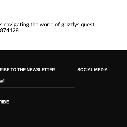
n
 navigating the world of grizzlys quest
5874128
RIBE TO THE NEWSLETTER
SOCIAL MEDIA