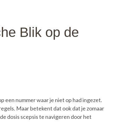
che Blik op de
op een nummer waar je niet op had ingezet.
 regels. Maar betekent dat ook dat je zomaar
e dosis scepsis te navigeren door het