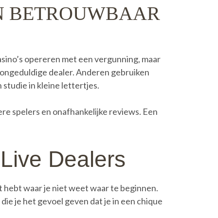
EN BETROUWBAAR
casino’s opereren met een vergunning, maar
n ongeduldige dealer. Anderen gebruiken
tudie in kleine lettertjes.
ere spelers en onafhankelijke reviews. Een
 Live Dealers
et hebt waar je niet weet waar te beginnen.
die je het gevoel geven dat je in een chique