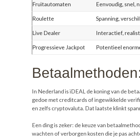
Fruitautomaten
Eenvoudig, snel, 
Roulette
Spanning, verschi
Live Dealer
Interactief, realis
Progressieve Jackpot
Potentieel enorm
Betaalmethoden:
In Nederland is iDEAL de koning van de beta
gedoe met creditcards of ingewikkelde verif
en zelfs cryptovaluta. Dat laatste klinkt spann
Een ding is zeker: de keuze van betaalmethod
wachten of verborgen kosten die je pas acht