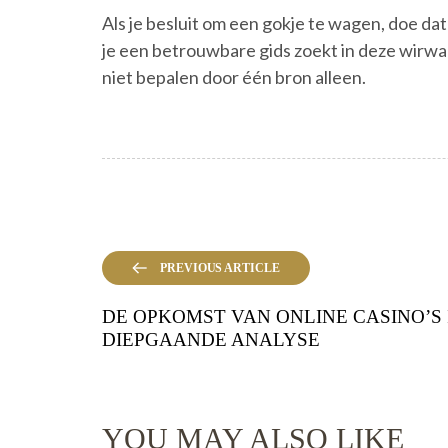
Als je besluit om een gokje te wagen, doe dat
je een betrouwbare gids zoekt in deze wirwar 
niet bepalen door één bron alleen.
PREVIOUS ARTICLE
DE OPKOMST VAN ONLINE CASINO’S
DIEPGAANDE ANALYSE
YOU MAY ALSO LIKE