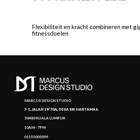
10 hours ago
Internal Design
Flexibiliteit en kracht combineren met gi
fitnessdoelen
MARCUS DESIGN STUDIO
7-1, JALAN 19/70A, DESA SRI HARTAMAS,
7-1, JALAN 19/70A, DESA SRI HARTAMAS,
50480 KUALA LUMPUR
10AM - 7PM
01155005099