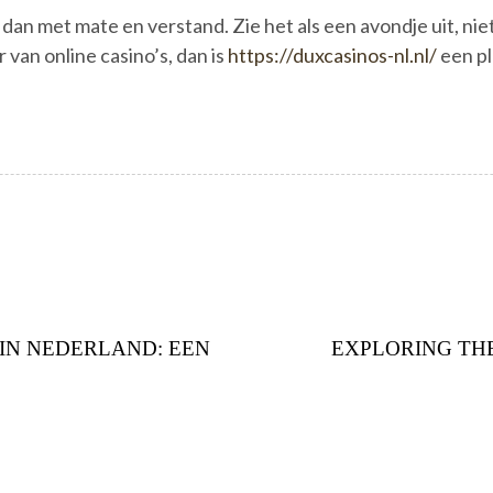
 dan met mate en verstand. Zie het als een avondje uit, niet
van online casino’s, dan is
https://duxcasinos-nl.nl/
een pl
 IN NEDERLAND: EEN
EXPLORING THE