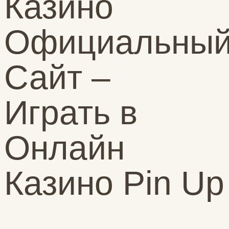
Казино
Официальны
Сайт –
Играть в
Онлайн
Казино Pin Up