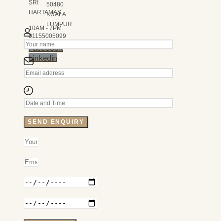
SRI
50480
HARTAMAS,
KUALA
LUMPUR
10AM - 7PM
01155005099
Facebook
Linkedin