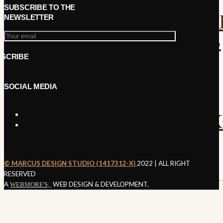
КАК
SUBSCRIBE TO THE
ЗАРЕГИСТРИРОВАТ
NEWSLETTER
И НАЧАТЬ ИГРАТЬ В
PIN UP КАЗИНО
SOCIAL MEDIA
БОНУСЫ И АКЦИИ
ДЛЯ НОВЫХ ИГРО
В PIN UP КАЗИНО
©️ MARCUS DESIGN STUDIO (1417312-X)
2022 | ALL RIGHT
RESERVED
A
WEB DESIGN & DEVELOPMENT.
WEBMORE'S;
Если вы ищете официальный сайт Pin Up Casino, то
вы на правом пути. В этом обзоре мы рассмотрим
все преимущества и функции этого популярного