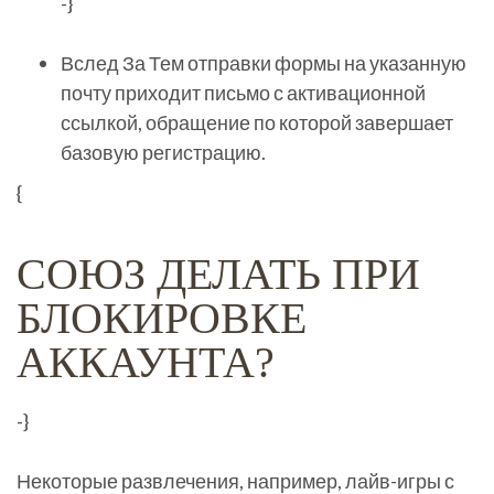
-}
Вслед За Тем отправки формы на указанную
почту приходит письмо с активационной
ссылкой, обращение по которой завершает
базовую регистрацию.
{
СОЮЗ ДЕЛАТЬ ПРИ
БЛОКИРОВКЕ
АККАУНТА?
-}
Некоторые развлечения, например, лайв-игры с