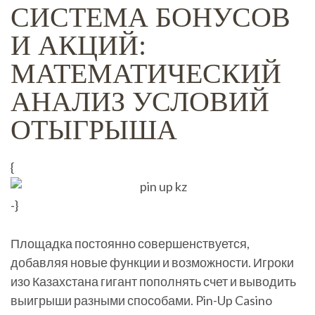
СИСТЕМА БОНУСОВ
И АКЦИЙ:
МАТЕМАТИЧЕСКИЙ
АНАЛИЗ УСЛОВИЙ
ОТЫГРЫША
{
-}
Площадка постоянно совершенствуется,
добавляя новые функции и возможности. Игроки
изо Казахстана гигант пополнять счет и выводить
выигрыши разными способами. Pin-Up Casino