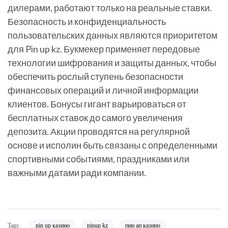
дилерами, работают только на реальные ставки.
Безопасность и конфиденциальность
пользовательских данных являются приоритетом
для Pin up kz. Букмекер применяет передовые
технологии шифрования и защиты данных, чтобы
обеспечить рослый ступень безопасности
финансовых операций и личной информации
клиентов. Бонусы гигант варьироваться от
бесплатных ставок до самого увеличения
депозита. Акции проводятся на регулярной
основе и исполин быть связаны с определенными
спортивными событиями, праздниками или
важными датами ради компании.
Tags:
pin up казино
pinup kz
пин ап казино