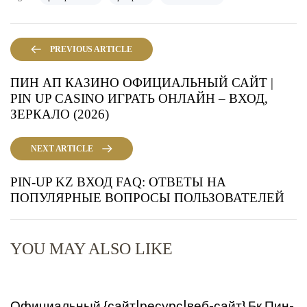
PREVIOUS ARTICLE
ПИН АП КАЗИНО ОФИЦИАЛЬНЫЙ САЙТ |
PIN UP CASINO ИГРАТЬ ОНЛАЙН – ВХОД,
ЗЕРКАЛО (2026)
NEXT ARTICLE
PIN-UP KZ ВХОД FAQ: ОТВЕТЫ НА
ПОПУЛЯРНЫЕ ВОПРОСЫ ПОЛЬЗОВАТЕЛЕЙ
YOU MAY ALSO LIKE
1 month ago
Pin Up 409
Официальный {сайт|ресурс|веб-сайт} Бк Пин-