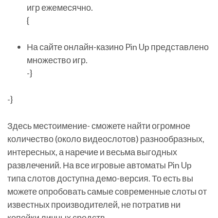
игр ежемесячно.
{
На сайте онлайн-казино Pin Up представлено
множество игр.
-}
-}
Здесь местоимение- сможете найти огромное
количество (около видеослотов) разнообразных,
интересных, а наречие и весьма выгодных
развлечений. На все игровые автоматы Pin Up
типа слотов доступна демо-версия. То есть вы
можете опробовать самые современные слоты от
известных производителей, не потратив ни
копейки личных средств.