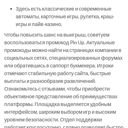
Здесь есть классические и современные
автоматы, карточные игры, рулетка, краш-
игры и лайв-казино.
Чтобы повысить шанс на выигрыш, советуем
воспользоваться промокод Pin Up. Актуальные
промокоды можно найти на страницах компании в
социальных сетях, специализированных форумах
или обратившись в саппорт букмекера. Игроки
отмечают стабильную работу сайта, быстрые
выплаты и разнообразие развлечений.
Ознакомьтесь с отзывами, чтобы приобрести
объективное представление об преимуществах
платформы. Площадка выделяется удобным
интерфейсом, широким выбором игр и высоким
уровнем безопасности. Отдел поддержки
работает круглосуточно, словно позволяет быстро