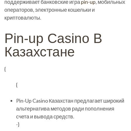
поддерживает банковские игра
pin-up
, мобильных
операторов, электронные кошельки и
криптовалюты.
Pin-up Casino В
Казахстане
{
{
Pin-Up Casino Казахстан предлагает широкий
альтернатива методов ради пополнения
счета и вывода средств.
-}