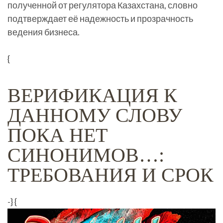
полученной от регулятора Казахстана, словно
подтверждает её надежность и прозрачность
ведения бизнеса.
{
ВЕРИФИКАЦИЯ К
ДАННОМУ СЛОВУ
ПОКА НЕТ
СИНОНИМОВ…:
ТРЕБОВАНИЯ И СРОК
-} {