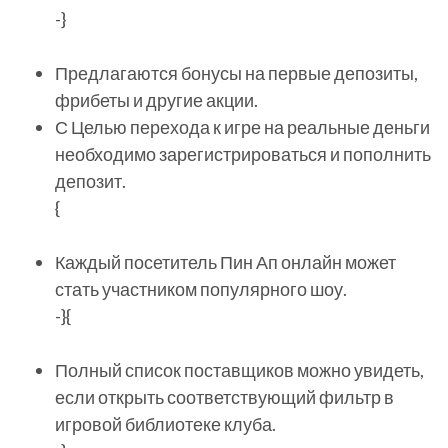
-}
Предлагаются бонусы на первые депозиты,
фрибеты и другие акции.
С Целью перехода к игре на реальные деньги
необходимо зарегистрироваться и пополнить
депозит.
{
Каждый посетитель Пин Ап онлайн может
стать участником популярного шоу.
-}{
Полный список поставщиков можно увидеть,
если открыть соответствующий фильтр в
игровой библиотеке клуба.