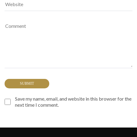
Save my name, email, and website in this browser for the
next time I comment.