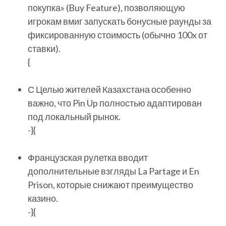
покупка» (Buy Feature), позволяющую
игрокам вмиг запускать бонусные раунды за
фиксированную стоимость (обычно 100x от
ставки).
{
С Целью жителей Казахстана особенно
важно, что Pin Up полностью адаптирован
под локальный рынок.
-}{
Французская рулетка вводит
дополнительные взгляды La Partage и En
Prison, которые снижают преимущество
казино.
-}{