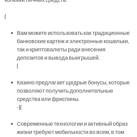
{
Вам можете использовать как традиционные
банковские картеж и электронные кошельки,
так и криптовалюты ради внесения
депозитов и вывода выигрышей.
{
Казино предлагает щедрые бонусы, которые
позволяют получить дополнительные
средства или фриспины.
-}{
Современные технологии и активный образ
жизни требуют мобильности во всем, в том