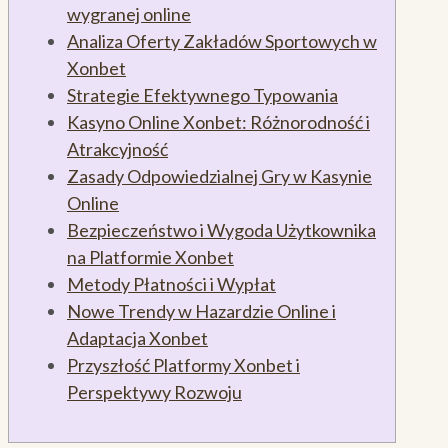
wygranej online
Analiza Oferty Zakładów Sportowych w
Xonbet
Strategie Efektywnego Typowania
Kasyno Online Xonbet: Różnorodność i
Atrakcyjność
Zasady Odpowiedzialnej Gry w Kasynie
Online
Bezpieczeństwo i Wygoda Użytkownika
na Platformie Xonbet
Metody Płatności i Wypłat
Nowe Trendy w Hazardzie Online i
Adaptacja Xonbet
Przyszłość Platformy Xonbet i
Perspektywy Rozwoju