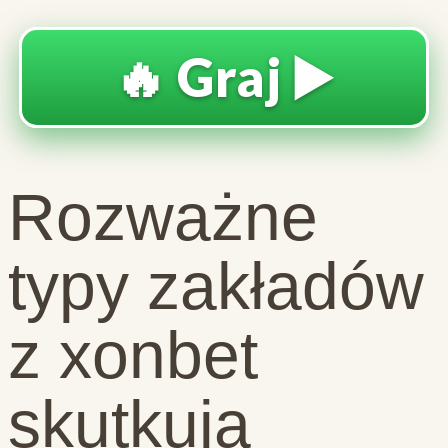
🔥 Graj ▶️
Rozważne
typy zakładów
z xonbet
skutkują