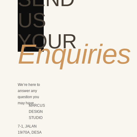
US
YOUR
Enquiries
We’re here to
answer any
question you
may have.
MARCUS
DESIGN
STUDIO
7-1, JALAN
19/70A, DESA