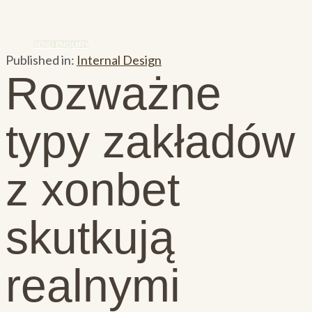
SEND ENQUIRY
Published in:
Internal Design
Rozważne
typy zakładów
z xonbet
skutkują
realnymi