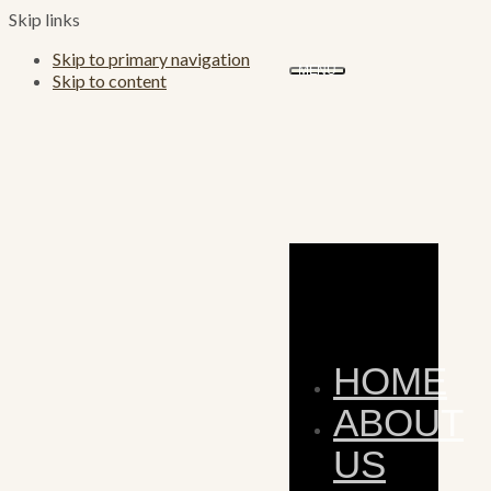
Skip links
Skip to primary navigation
MENU
Skip to content
HOME
ABOUT
US