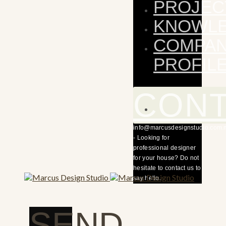
PROJEC
KNOWL
COMPA
PROFIL
CON
info@marcusdesignstudio.com.
- Looking for
professional designer
for your house? Do not
hesitate to contact us to
say hello.
SEND