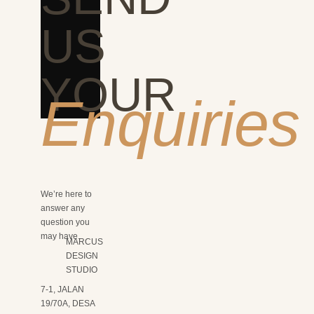
US
YOUR
Enquiries
We’re here to
answer any
question you
may have.
MARCUS
DESIGN
STUDIO
7-1, JALAN
19/70A, DESA