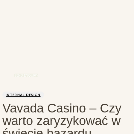
SEND ENQUIRY
PUBLISHED
Author
Published
IN:
on:
INTERNAL DESIGN
Vavada Casino – Czy
warto zaryzykować w
świecie hazardu